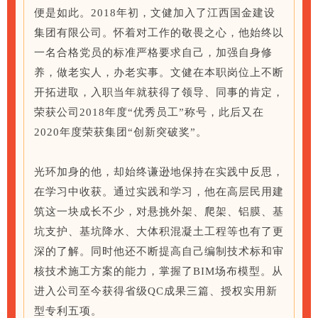
便是如此。
2018年初，文健加入了江西国
金建设
集团有限公司。怀着对工作的敬畏之心，他始终以
一名合格党员的标准严格要求自己，加强自身修
养，做老实人，办老实事。文健在本职岗位上不断
开拓进取，入职当年就获得了领导、同事的肯定，
荣获公司
2018年度“优秀员工”称号，此后又在
2020年度荣获集团“创新突破奖”。
光环加身的他，却始终谦逊地保持在实践中反思，
在学习中收获。通过实践和学习，他在高层民用建
筑这一块成长不少，对悬挑外架、爬架、铝膜、基
坑支护、基坑降水、大体积混凝土工程等也有了更
深的了解。同时他还不断提高自己编制技术标和审
核技术施工方案的能力，掌握了BIM场布模型。从
进入公司至今获得省级QC成果三篇、授权实用新
型专利五项。