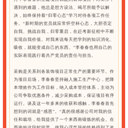
遇到的难题，他总是想方设法、竭尽所能予以解
决，始终保持着“归零心态”学习对待各项工作任
务。“新时期的党员就应常怀空杯心态，大胆否定
自我、挑战自我，归零重启，在赶考新征程中不断
实现自我价值。对我来说每天把学到的知识消化、
吸收，就能变成自己的东西。”李春春也用自己的
实际表现践行着共产党员的责任与担当。
采购是关系到各装饰项目正常生产的重要环节。作
为项目后场，李春春坚持融入施工生产中心，把降
本增效作为工作目标，纳入成本管控体系，主动为
公司争取优惠条件，减少采购成本，保证项目有序
运行。谈及这一年多来的收获和感触，李春春首先
想到的词就是“感恩”。“真的很感谢公司对我的信
任和栽培，给我提供了一个来西南锻炼的机会。在
西南的这段时间里，使我心浮气躁的性格得到了改